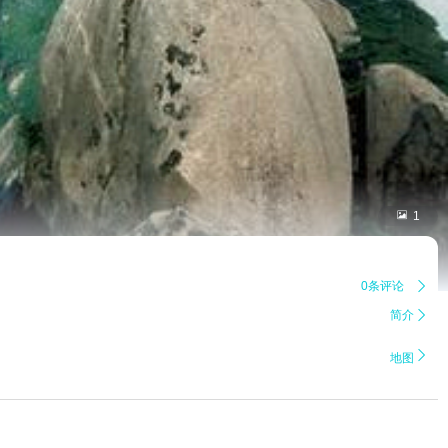

1
0条评论

简介


地图