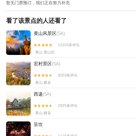
暂无门票预订，我们正在努力补充
看了该景点的人还看了
黄山风景区
(5A)
13103条评论


黄山·黄山区
宏村景区
(5A)
9203条评论


黄山·黟县
西递
(5A)
2925条评论


黄山·黟县
呈坎