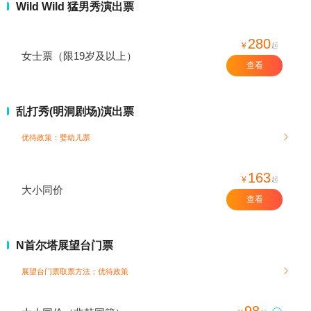
Wild Wild 猛男秀演出票
280
¥
起
女士票（限19岁及以上）
查看
乱打秀(明洞剧场)演出票
优待政策：婴幼儿票

163
¥
起
大小同价
查看
N首尔塔展望台门票
展望台门票取票方法；
优待政策

98