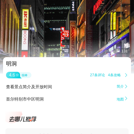


131
明洞
4.6
27条评论
4条攻略

分
很棒
查看景点简介及开放时间
简介


首尔特别市中区明洞
地图