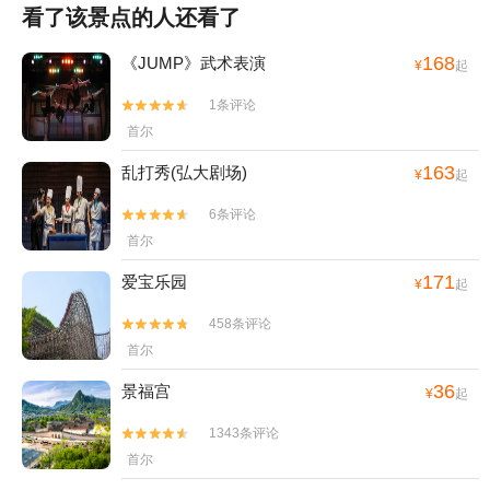
糕、米肠、紫菜包饭……感觉每家都差不多，反正我是不出有什么差
看了该景点的人还看了
别这个章鱼小丸子超级可爱，哈哈哈第一次吃到一整只的章鱼的章鱼
小丸子超级兴奋韩剧里经常出现的 超长的冰淇淋~根本吃不完！！还
168
《JUMP》武术表演
¥
起
很容易就化了（生气~）在这吃了个芝士排骨~看到这满满的芝士，芝
士控根本hold不住啊啊啊啊啊， 韩餐的话，不推荐在明洞吃，去其他
1条评论


地方可以吃到美味滴还实惠~♥乱打秀 如果时间充裕的话，建议大家看
首尔
一场乱打秀~非常有意思，就算语言不通，也能看得懂，果然肢体语言
是全世界通行，他们运用厨房的锅碗瓢盆来进行舞台演绎，各种搞笑
163
乱打秀(弘大剧场)
¥
起
的动作，舞台的灯光、特技、魔术，全程一个半小时绝对值回票价，
6条评论
演员还是不是跟台下的观众互动，只可惜表演不让拍照，不过演出结


束后可以跟表演演员合照哦~~~
首尔
171
爱宝乐园
¥
起
458条评论


首尔
36
景福宫
¥
起
1343条评论


首尔