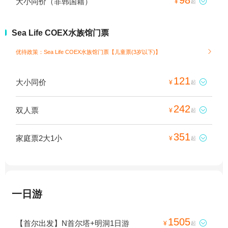
大小同价（非韩国籍）

¥
起
Sea Life COEX水族馆门票
优待政策：Sea Life COEX水族馆门票【儿童票(3岁以下)】

121
大小同价

¥
起
242
双人票

¥
起
351
家庭票2大1小

¥
起
一日游
1505
【首尔出发】N首尔塔+明洞1日游

¥
起