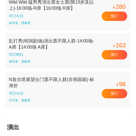
Wild Wild 猛男秀演出票女士票(限19岁及以
280
¥
上)-16:00场-R席【16:00场 R席】
预订
可订今日
条件退
需换票
乱打秀(明洞剧场)演出票不限人群-14:00场-
163
¥
A席【14:00场 A席】
预订
可订明日
条件退
需换票
N首尔塔展望台门票不限人群(非韩国籍)-标
98
¥
准价
预订
可订今日
不可退
需换票
演出