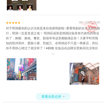
W*i 2018-12-05


对于明洞最初的认识当然是来自泡菜韩剧啦~爱看韩剧的女生去韩国旅
行，明洞一定是首选之地！ 明洞应该算是韩国比较具有代表性的商业
街了，购物、换钱、餐饮、剧场等等这里都能满足你！大家平时所熟
知的悦诗风吟、爱丽小屋、芭妮兰…在明洞还不只是一两家店，所以
你不用担心错过了就没有了！♥购物 化妆品在品牌店里购买比没有比
较优惠，但是店家会赠送特别多的小样给你。明洞街口的马路对面就

是乐天和新世界免税店，价格当然是是奶思的~不过因为太便宜所以大
牌子的化妆品经常断货，而韩妆虽然比品牌店便宜非常多，但是是捆
绑销售。像鞋子，包包这类的，基本上都是有折扣的，还可以买到国
内没有的款式。♥换钱 这里有很多换钱所，完完全全不用担心，汇率
相比较国内更好一点，如果不是换很多的话没什么区别啦~ ♥line frien
ds 这只超级大的布朗熊就是他家的门面，连我这个一米七几的汉子在
他面前都显得很娇小呢。想要跟他合照可是要排队滴，所以才能拍出
没有人挤人照片，里面的小东西直接抨击了老夫的少女心呀，好想通
查看全部点评

通都买走，可惜价格有点略贵♥餐饮 有非常多的小门店，就一个摊位
的大小，可以体验一下韩剧里男女主角吃路边摊的剧情啦~鱼饼、炒年