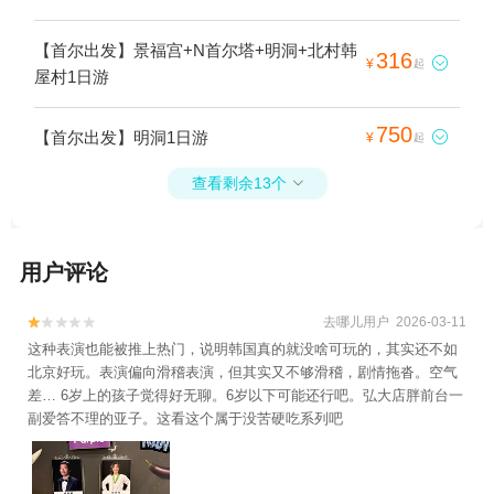
【首尔出发】景福宫+N首尔塔+明洞+北村韩
316

¥
起
屋村1日游
750
【首尔出发】明洞1日游

¥
起
查看剩余13个

用户评论
去哪儿用户 2026-03-11


这种表演也能被推上热门，说明韩国真的就没啥可玩的，其实还不如
北京好玩。表演偏向滑稽表演，但其实又不够滑稽，剧情拖沓。空气
差… 6岁上的孩子觉得好无聊。6岁以下可能还行吧。弘大店胖前台一
副爱答不理的亚子。这看这个属于没苦硬吃系列吧