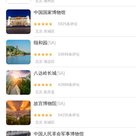
北京·通州区
中国国家博物馆
5925条评论


北京·东城区
颐和园
(5A)
33699条评论


北京·海淀区
八达岭长城
(5A)
42689条评论


北京·延庆县
故宫博物院
(5A)
54105条评论


北京·东城区
中国人民革命军事博物馆