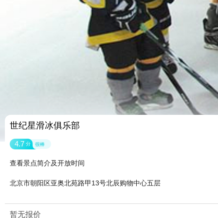
世纪星滑冰俱乐部
4.7
分
很棒
查看景点简介及开放时间
北京市朝阳区亚奥北苑路甲13号北辰购物中心五层
暂无报价