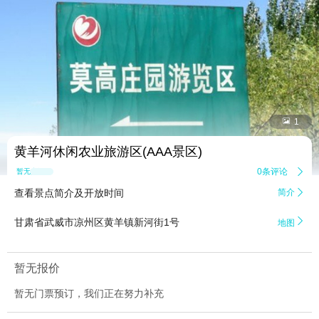


1
黄羊河休闲农业旅游区(AAA景区)
0条评论

暂无点评
查看景点简介及开放时间
简介


甘肃省武威市凉州区黄羊镇新河街1号
地图
暂无报价
暂无门票预订，我们正在努力补充