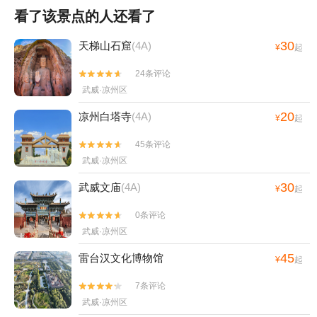
看了该景点的人还看了
30
天梯山石窟
(4A)
¥
起
24条评论


武威·凉州区
20
凉州白塔寺
(4A)
¥
起
45条评论


武威·凉州区
30
武威文庙
(4A)
¥
起
0条评论


武威·凉州区
45
雷台汉文化博物馆
¥
起
7条评论


武威·凉州区