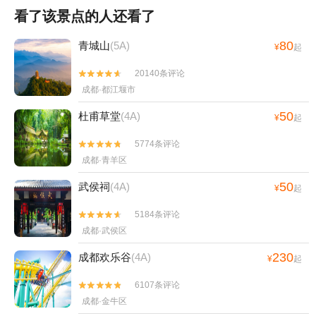
看了该景点的人还看了
80
青城山
(5A)
¥
起
20140条评论


成都·都江堰市
50
杜甫草堂
(4A)
¥
起
5774条评论


成都·青羊区
50
武侯祠
(4A)
¥
起
5184条评论


成都·武侯区
230
成都欢乐谷
(4A)
¥
起
6107条评论


成都·金牛区