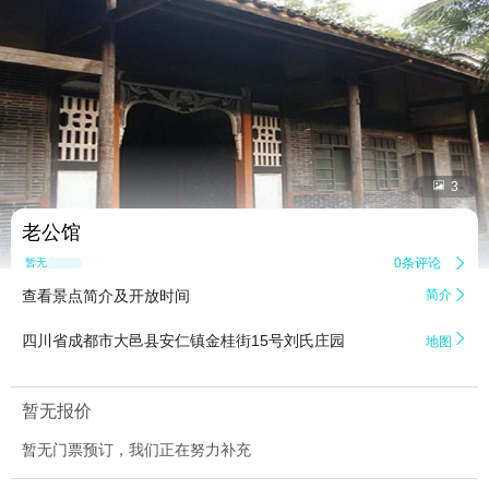


3
老公馆
0条评论

暂无点评
查看景点简介及开放时间
简介


四川省成都市大邑县安仁镇金桂街15号刘氏庄园
地图
暂无报价
暂无门票预订，我们正在努力补充