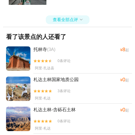
查看全部点评

看了该景点的人还看了
8
托林寺
(3A)
¥
起
0条评论


阿里·扎达县
0
札达土林国家地质公园‌
¥
起
3条评论


阿里·札达
0
札达土林-含砾石土林
¥
起
0条评论


阿里·札达