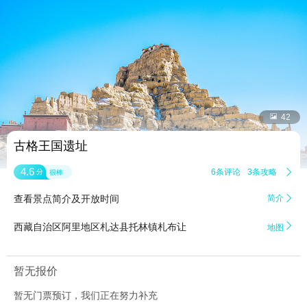


42
古格王国遗址
4.6
6条评论
3条攻略

分
很棒
查看景点简介及开放时间
简介


西藏自治区阿里地区札达县托林镇札布让
地图
暂无报价
暂无门票预订，我们正在努力补充