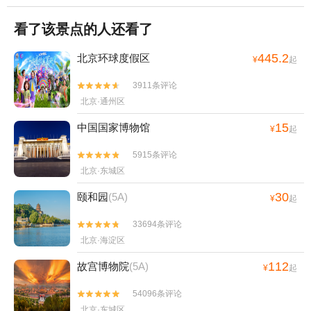
看了该景点的人还看了
445.2
北京环球度假区
¥
起
3911条评论


北京·通州区
15
中国国家博物馆
¥
起
5915条评论


北京·东城区
30
颐和园
(5A)
¥
起
33694条评论


北京·海淀区
112
故宫博物院
(5A)
¥
起
54096条评论


北京·东城区