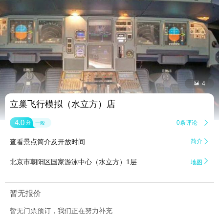


4
立巢飞行模拟（水立方）店
4.0
0条评论

分
一般
查看景点简介及开放时间
简介


北京市朝阳区国家游泳中心（水立方）1层
地图
暂无报价
暂无门票预订，我们正在努力补充