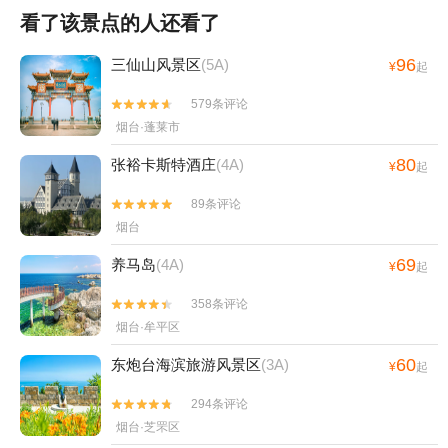
看了该景点的人还看了
96
三仙山风景区
(5A)
¥
起
579条评论


烟台·蓬莱市
80
张裕卡斯特酒庄
(4A)
¥
起
89条评论


烟台
69
养马岛
(4A)
¥
起
358条评论


烟台·牟平区
60
东炮台海滨旅游风景区
(3A)
¥
起
294条评论


烟台·芝罘区