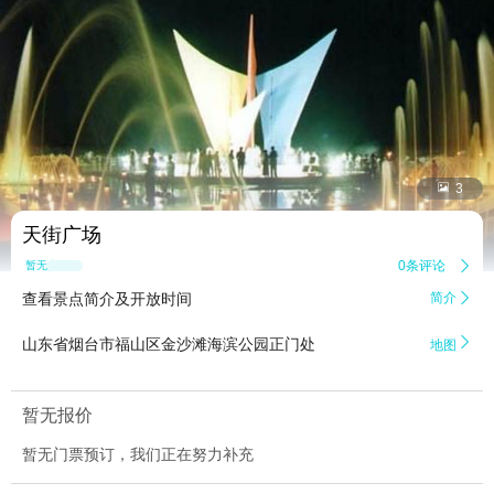


3
天街广场
0条评论

暂无点评
查看景点简介及开放时间
简介


山东省烟台市福山区金沙滩海滨公园正门处
地图
暂无报价
暂无门票预订，我们正在努力补充