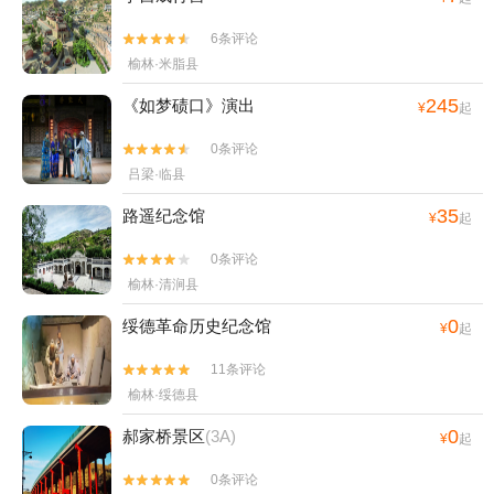
6条评论


榆林·米脂县
245
《如梦碛口》演出
¥
起
0条评论


吕梁·临县
35
路遥纪念馆
¥
起
0条评论


榆林·清涧县
0
绥德革命历史纪念馆
¥
起
11条评论


榆林·绥德县
0
郝家桥景区
(3A)
¥
起
0条评论

