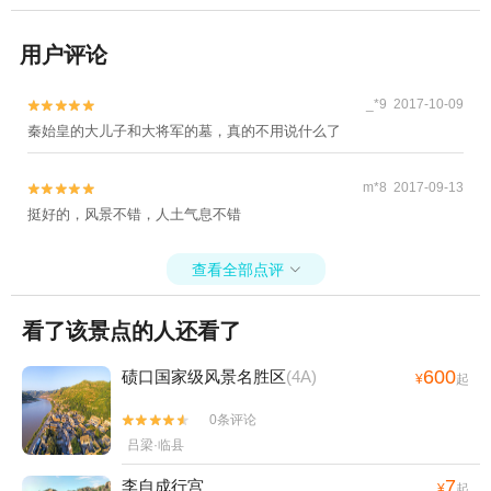
用户评论
_*9 2017-10-09


秦始皇的大儿子和大将军的墓，真的不用说什么了
m*8 2017-09-13


挺好的，风景不错，人土气息不错
查看全部点评

看了该景点的人还看了
600
碛口国家级风景名胜区
(4A)
¥
起
0条评论


吕梁·临县
7
李自成行宫
¥
起