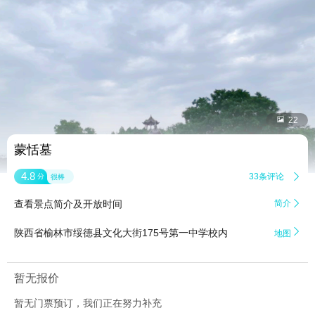


22
蒙恬墓
4.8
33条评论

分
很棒
查看景点简介及开放时间
简介


陕西省榆林市绥德县文化大街175号第一中学校内
地图
暂无报价
暂无门票预订，我们正在努力补充