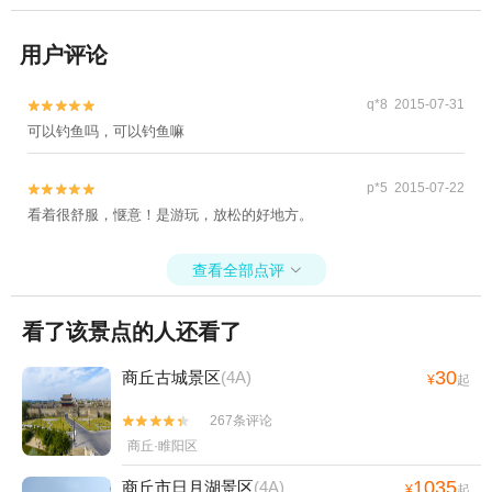
用户评论
q*8 2015-07-31


可以钓鱼吗，可以钓鱼嘛
p*5 2015-07-22


看着很舒服，惬意！是游玩，放松的好地方。
查看全部点评

看了该景点的人还看了
30
商丘古城景区
(4A)
¥
起
267条评论


商丘·睢阳区
1035
商丘市日月湖景区
(4A)
¥
起