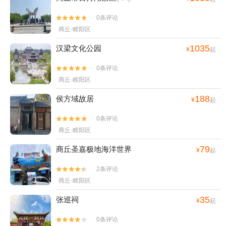
0条评论


商丘·睢阳区
1035
汉梁文化公园
¥
起
0条评论


商丘·睢阳区
188
侯方域故居
¥
起
0条评论


商丘·睢阳区
79
商丘圣嘉极地海洋世界
¥
起
2条评论


商丘·睢阳区
35
张巡祠
¥
起
0条评论

