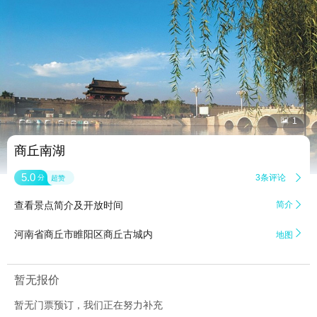


1
商丘南湖
5.0
3条评论

分
超赞
查看景点简介及开放时间
简介


河南省商丘市睢阳区商丘古城内
地图
暂无报价
暂无门票预订，我们正在努力补充