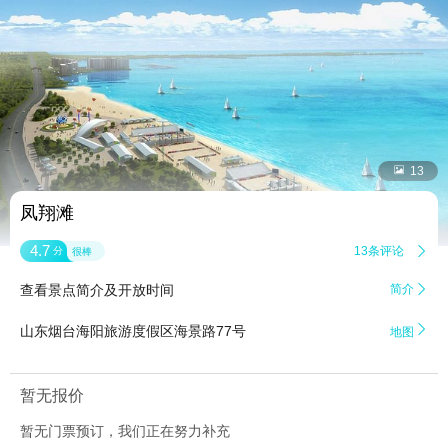


13
凤翔滩
4.7
13条评论

分
很棒
查看景点简介及开放时间
简介


山东烟台海阳旅游度假区海景路77号
地图
暂无报价
暂无门票预订，我们正在努力补充