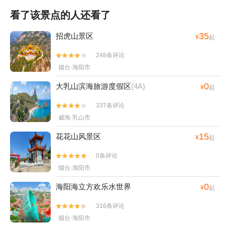
看了该景点的人还看了
35
招虎山景区
¥
起
248条评论


烟台·海阳市
0
大乳山滨海旅游度假区
(4A)
¥
起
337条评论


威海·乳山市
15
花花山风景区
¥
起
0条评论


烟台·海阳市
0
海阳海立方欢乐水世界
¥
起
316条评论


烟台·海阳市