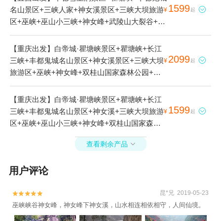
1599
名山景区+三峡人家+神女溪景区+三峡大坝旅游

¥
起
区+巫峡+巫山小三峡+神女峰+武陵山大裂谷+三
峡之巅景区+三峡垂直升船机+重庆长江三峡游船
+夔门5日游
【重庆出发】白帝城·瞿塘峡景区+瞿塘峡+长江
2099
三峡+丰都鬼城名山景区+神女溪景区+三峡大坝

¥
起
旅游区+巫峡+神女峰+双桂山国家森林公园+三
峡垂直升船机+夔门4日游
【重庆出发】白帝城·瞿塘峡景区+瞿塘峡+长江
1599
三峡+丰都鬼城名山景区+神女溪+三峡大坝旅游

¥
起
区+巫峡+巫山小三峡+神女峰+双桂山国家森林
公园+大型山水实景演艺《烽烟三国》+三峡垂直
查看剩余产品

升船机+夔门4日游
用户评论
昆*兄 2019-05-23


巫峡峡谷神女峰，神女峰下神女溪，山水相连相依相守，人间仙境。