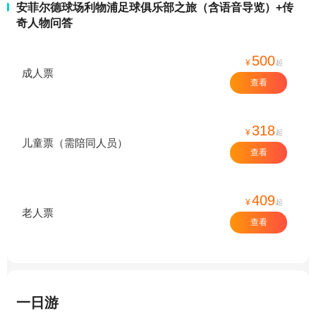
安菲尔德球场利物浦足球俱乐部之旅（含语音导览）+传
奇人物问答
500
¥
起
成人票
查看
318
¥
起
儿童票（需陪同人员）
查看
409
¥
起
老人票
查看
一日游