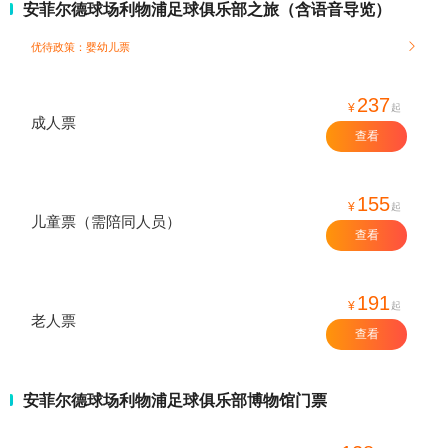
安菲尔德球场利物浦足球俱乐部之旅（含语音导览）
优待政策：婴幼儿票

237
¥
起
成人票
查看
155
¥
起
儿童票（需陪同人员）
查看
191
¥
起
老人票
查看
安菲尔德球场利物浦足球俱乐部博物馆门票