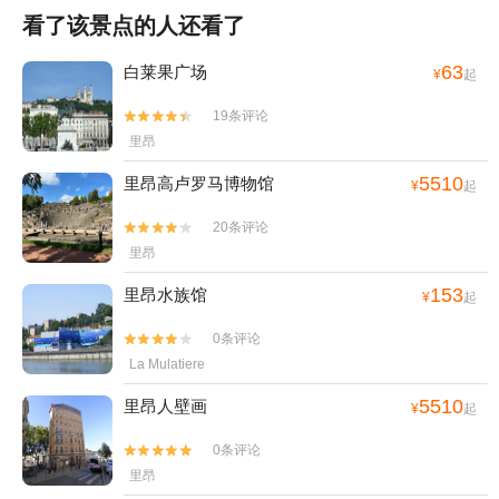
看了该景点的人还看了
63
白莱果广场
¥
起
19条评论


里昂
5510
里昂高卢罗马博物馆
¥
起
20条评论


里昂
153
里昂水族馆
¥
起
0条评论


La Mulatiere
5510
里昂人壁画
¥
起
0条评论


里昂