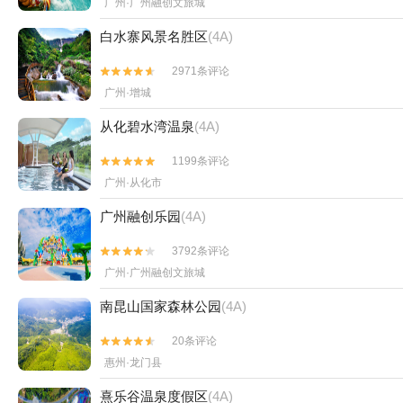
广州·广州融创文旅城
白水寨风景名胜区
(4A)
2971条评论


广州·增城
从化碧水湾温泉
(4A)
1199条评论


广州·从化市
广州融创乐园
(4A)
3792条评论


广州·广州融创文旅城
南昆山国家森林公园
(4A)
20条评论


惠州·龙门县
熹乐谷温泉度假区
(4A)