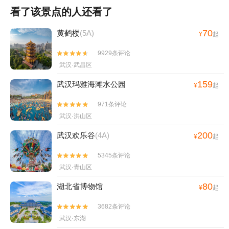
看了该景点的人还看了
70
黄鹤楼
(5A)
¥
起
9929条评论


武汉·武昌区
159
武汉玛雅海滩水公园
¥
起
971条评论


武汉·洪山区
200
武汉欢乐谷
(4A)
¥
起
5345条评论


武汉·青山区
80
湖北省博物馆
¥
起
3682条评论


武汉·东湖