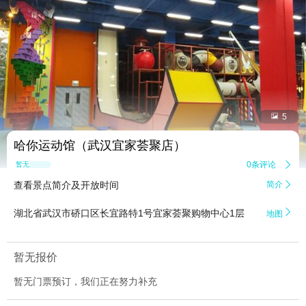


5
哈你运动馆（武汉宜家荟聚店）
0条评论

暂无点评
查看景点简介及开放时间
简介


湖北省武汉市硚口区长宜路特1号宜家荟聚购物中心1层
地图
暂无报价
暂无门票预订，我们正在努力补充