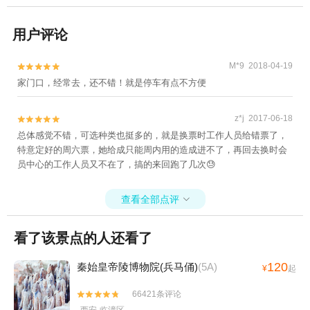
用户评论
M*9 2018-04-19


家门口，经常去，还不错！就是停车有点不方便
z*j 2017-06-18


总体感觉不错，可选种类也挺多的，就是换票时工作人员给错票了，
特意定好的周六票，她给成只能周内用的造成进不了，再回去换时会
员中心的工作人员又不在了，搞的来回跑了几次😓
查看全部点评

看了该景点的人还看了
120
秦始皇帝陵博物院(兵马俑)
(5A)
¥
起
66421条评论

