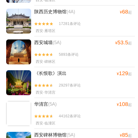
西安·临潼区
68
陕西历史博物馆
(4A)
¥
起
17281条评论


西安·雁塔区
53.5
西安城墙
(5A)
¥
起
5893条评论


西安·碑林区
129
《长恨歌》演出
¥
起
29297条评论


西安·华清宫
108
华清宫
(5A)
¥
起
44162条评论


西安·临潼区
85
西安碑林博物馆
(5A)
¥
起