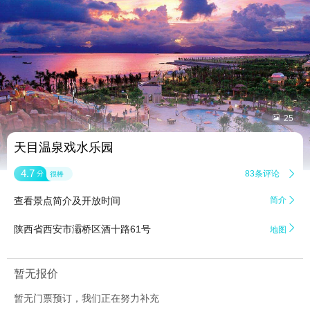


25
天目温泉戏水乐园
4.7
83条评论

分
很棒
查看景点简介及开放时间
简介


陕西省西安市灞桥区酒十路61号
地图
暂无报价
暂无门票预订，我们正在努力补充