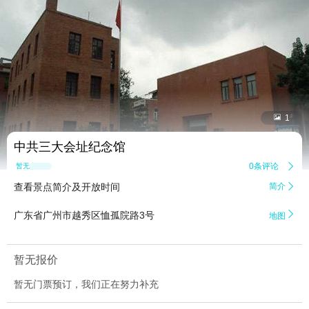


1
中共三大会址纪念馆
0条评论

暂无点评
查看景点简介及开放时间
简介


广东省广州市越秀区恤孤院路3号
地图
暂无报价
暂无门票预订，我们正在努力补充