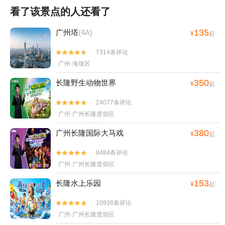
看了该景点的人还看了
135
广州塔
(4A)
¥
起
7314条评论


广州·海珠区
350
长隆野生动物世界
¥
起
24077条评论


广州·广州长隆度假区
380
广州长隆国际大马戏
¥
起
8484条评论


广州·广州长隆度假区
153
长隆水上乐园
¥
起
10938条评论


广州·广州长隆度假区