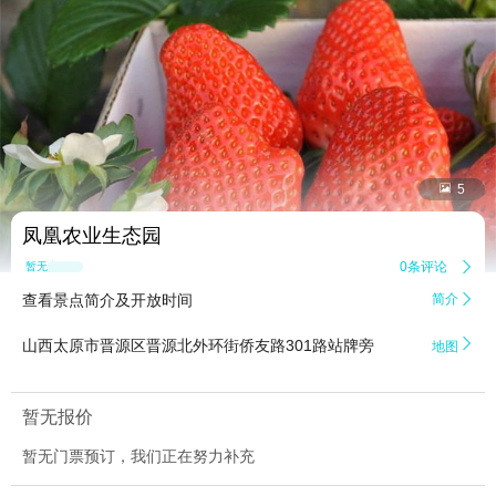


5
凤凰农业生态园
0条评论

暂无点评
查看景点简介及开放时间
简介


山西太原市晋源区晋源北外环街侨友路301路站牌旁
地图
暂无报价
暂无门票预订，我们正在努力补充