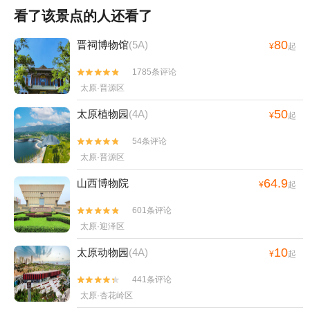
看了该景点的人还看了
80
晋祠博物馆
(5A)
¥
起
1785条评论


太原·晋源区
50
太原植物园
(4A)
¥
起
54条评论


太原·晋源区
64.9
山西博物院
¥
起
601条评论


太原·迎泽区
10
太原动物园
(4A)
¥
起
441条评论


太原·杏花岭区