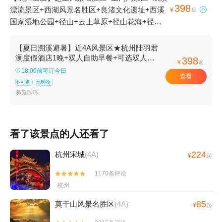
398
漂流景区+西湖风景名胜区+良渚文化遗址+西溪

¥
起
国家湿地公园+径山+云上草原+径山花海+径山
寺+径山小古城村+径山古道+大径山乡村国家公
园+云上草原国际山地旅游度假区+云上草原国际
【夏日溯溪避暑】近4A风景区★杭州陆羽君
大马戏1日游
澜度假酒店1晚+双人自助早餐+可选双人径
398
¥
起
山寺门票/露营溯溪门票等套餐
18:00前可订今日
查看
不可退
无购物
美景咔咔
看了该景点的人还看了
224
杭州宋城
(4A)
¥
起
1170条评论


杭州
85
莫干山风景名胜区
(4A)
¥
起