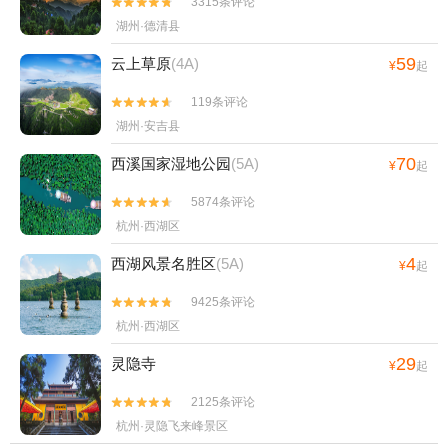
3315条评论


湖州·德清县
59
云上草原
(4A)
¥
起
119条评论


湖州·安吉县
70
西溪国家湿地公园
(5A)
¥
起
5874条评论


杭州·西湖区
4
西湖风景名胜区
(5A)
¥
起
9425条评论


杭州·西湖区
29
灵隐寺
¥
起
2125条评论


杭州·灵隐飞来峰景区