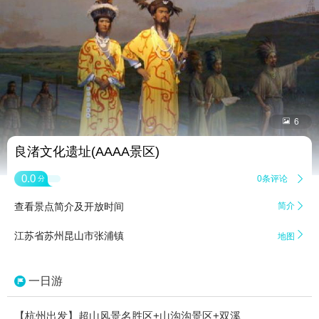


6
良渚文化遗址(AAAA景区)
0.0
0条评论

分
查看景点简介及开放时间
简介


江苏省苏州昆山市张浦镇
地图
一日游
【杭州出发】超山风景名胜区+山沟沟景区+双溪