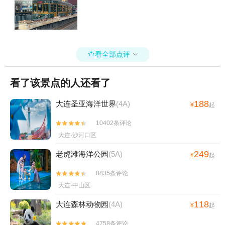
查看全部点评

看了该景点的人还看了
188
大连圣亚海洋世界
(4A)
¥
起
10402条评论


大连·沙河口区
249
老虎滩海洋公园
(5A)
¥
起
8835条评论


大连·中山区
118
大连森林动物园
(4A)
¥
起
4758条评论

