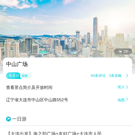


28
中山广场
4.8
44条评论
3条攻略

分
很棒
查看景点简介及开放时间
简介


辽宁省大连市中山区中山路552号
地图
一日游
【大连出发】海之韵广场+友好广场+大连市人民