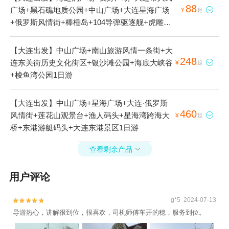
88
广场+黑石礁地质公园+中山广场+大连星海广场

¥
起
+俄罗斯风情街+棒棰岛+104导弹驱逐舰+虎雕广
场+北大桥+大连滨海路+莲花山观景台+东方威
尼斯水城+大连东港帆船航海+渔人码头+星海湾
【大连出发】中山广场+南山旅游风情一条街+大
跨海大桥+有轨电车+小平岛游艇码头+大连老码
248
连东关街历史文化街区+银沙滩公园+海底大峡谷

¥
起
头景区1日游
+梭鱼湾公园1日游
【大连出发】中山广场+星海广场+大连·俄罗斯
460
风情街+莲花山观景台+渔人码头+星海湾跨海大

¥
起
桥+东港游艇码头+大连东港景区1日游
查看剩余产品

用户评论
g*5 2024-07-13


导游热心，讲解很到位，很喜欢，司机师傅车开的稳，服务到位。