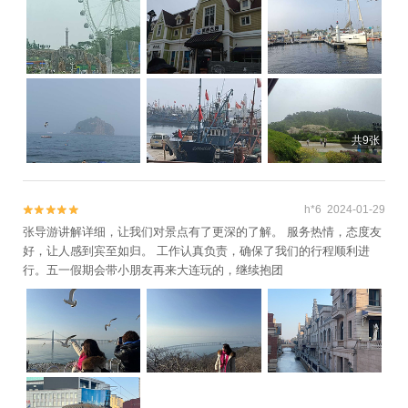
共9张
h*6 2024-01-29


张导游讲解详细，让我们对景点有了更深的了解。 服务热情，态度友
好，让人感到宾至如归。 工作认真负责，确保了我们的行程顺利进
行。五一假期会带小朋友再来大连玩的，继续抱团