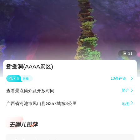


31
鸳鸯洞(AAAA景区)
4.7
13条评论

分
很棒
查看景点简介及开放时间
简介


广西省河池市凤山县G357城东3公里
地图