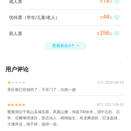
78
成人票

¥
起
44
优待票（学生/儿童/老人）

¥
起
156
双人票

¥
起
查看剩余3个

用户评论
u*3 2020-08-13


景区都已经倒闭了，不开门了，白跑一趟
M*3 2017-09-10


鸳鸯洞位于凤山县城东面，凤凰山腰，海拔700余米，洞中石柱、石
笋、石幔琳琅满目，形态动人，栩栩如生，有龙腾虎跃，巨龙盘绕，
大瀑奔流，很不错，值得一游。