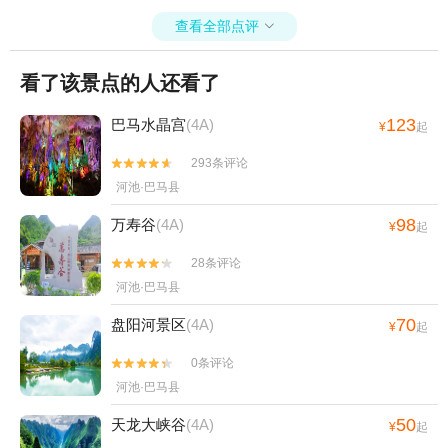
查看全部点评

看了该景点的人还看了
123
巴马水晶宫
(4A)
¥
起
293条评论


河池·巴马县
98
万寿谷
(4A)
¥
起
28条评论


河池·巴马县
70
盘阳河景区
(4A)
¥
起
0条评论


河池·巴马县
50
天龙大峡谷
(4A)
¥
起