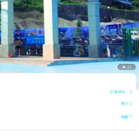

21
27条评论

简介


地图