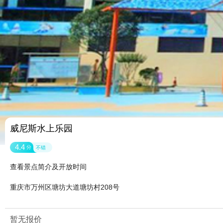
威尼斯水上乐园
4.4
分
不错
查看景点简介及开放时间
重庆市万州区塘坊大道塘坊村208号
暂无报价