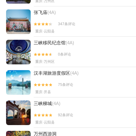
重庆·万州区
张飞庙
(4A)
347条评论


重庆·云阳县
三峡移民纪念馆
(4A)
0条评论


重庆·万州区
汉丰湖旅游度假区
(4A)
75条评论


重庆·开县
三峡梯城
(4A)
92条评论


重庆·云阳县
万州西游洞