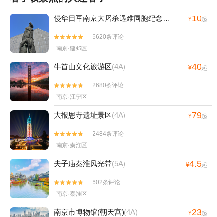
10
侵华日军南京大屠杀遇难同胞纪念馆
(4A)
¥
起
6620条评论


南京·建邺区
40
牛首山文化旅游区
(4A)
¥
起
2680条评论


南京·江宁区
79
大报恩寺遗址景区
(4A)
¥
起
2484条评论


南京·秦淮区
4.5
夫子庙秦淮风光带
(5A)
¥
起
602条评论


南京·秦淮区
23
南京市博物馆(朝天宫)
(4A)
¥
起