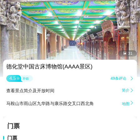


31
德化堂中国古床博物馆(AAAA景区)
4.5
49条评论

分
不错
查看景点简介及开放时间
简介


马鞍山市雨山区九华路与康乐路交叉口西北角
地图
门票
门票