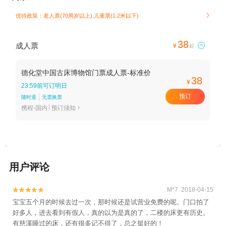
优待政策：老人票(70周岁以上),儿童票(1.2米以下)

38
成人票

¥
起
德化堂中国古床博物馆门票成人票-标准价
38
¥
23:59前可订明日
预订
随时退
无需换票
携程-国内
预订须知

用户评论
M*7 2018-04-15


宝宝五个月的时候去过一次，那时候还是试营业免费的呢。门口拍了
好多人，进去看到有假人，真的以为是真的了，二楼的床更有历史。
有慈溪睡过的床，还有很多记不得了，总之挺好的！