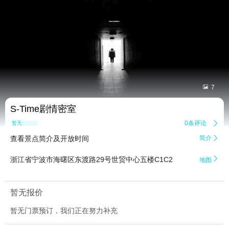


7
S-Time剧情密室
0条评论

暂无点评
查看景点简介及开放时间
简介


浙江省宁波市海曙区东渡路29号世贸中心五楼C1C2
地图
暂无报价
暂无门票预订，我们正在努力补充