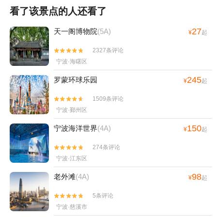
看了该景点的人还看了
27
天一阁博物院
(5A)
¥
起
2327条评论


宁波·海曙区
245
罗蒙环球乐园
¥
起
1509条评论


宁波·鄞州区
150
宁波海洋世界
(4A)
¥
起
274条评论


宁波·江东区
98
老外滩
(4A)
¥
起
5条评论


宁波·慈溪市