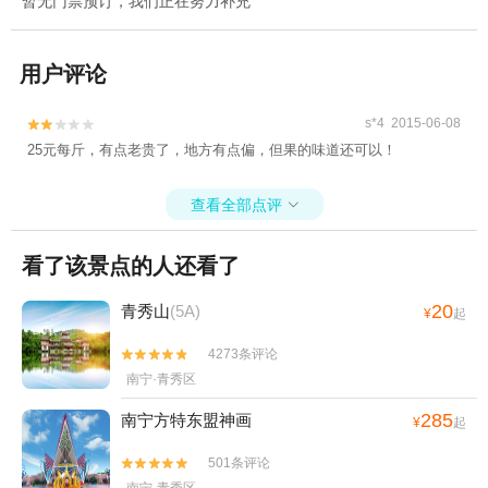
暂无门票预订，我们正在努力补充
用户评论
s*4 2015-06-08


25元每斤，有点老贵了，地方有点偏，但果的味道还可以！
查看全部点评

看了该景点的人还看了
20
青秀山
(5A)
¥
起
4273条评论


南宁·青秀区
285
南宁方特东盟神画
¥
起
501条评论

