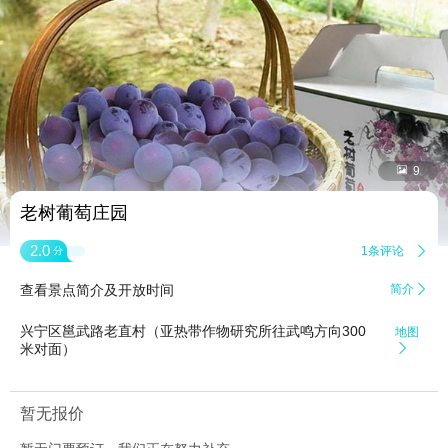


9
老树葡萄庄园
2.0
1条评论

分
查看景点简介及开放时间
简介

兴宁区邕武路老直村（亚热带作物研究所往武鸣方向300
地图
米对面）

暂无报价