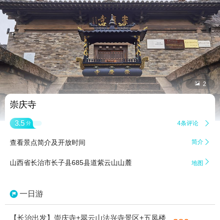


2
崇庆寺
3.5
4条评论

分
查看景点简介及开放时间
简介


山西省长治市长子县685县道紫云山山麓
地图
一日游
【长治出发】崇庆寺+翠云山法兴寺景区+五凤楼