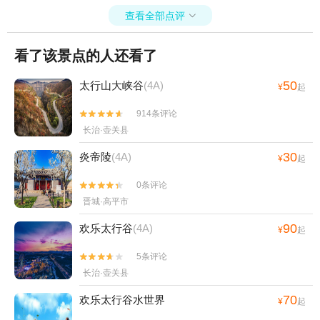
查看全部点评

看了该景点的人还看了
50
太行山大峡谷
(4A)
¥
起
914条评论


长治·壶关县
30
炎帝陵
(4A)
¥
起
0条评论


晋城·高平市
90
欢乐太行谷
(4A)
¥
起
5条评论


长治·壶关县
70
欢乐太行谷水世界
¥
起