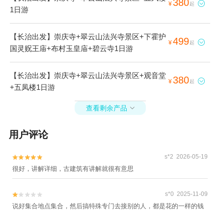
380

¥
起
1日游
【长治出发】崇庆寺+翠云山法兴寺景区+下霍护
499

¥
起
国灵贶王庙+布村玉皇庙+碧云寺1日游
【长治出发】崇庆寺+翠云山法兴寺景区+观音堂
380

¥
起
+五凤楼1日游
查看剩余产品

用户评论
s*2 2026-05-19


很好，讲解详细，古建筑有讲解就很有意思
s*0 2025-11-09


说好集合地点集合，然后搞特殊专门去接别的人，都是花的一样的钱