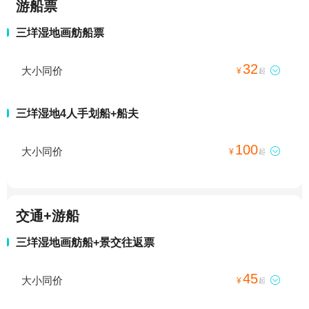
游船票
三垟湿地画舫船票
32
大小同价

¥
起
三垟湿地4人手划船+船夫
100
大小同价

¥
起
交通+游船
三垟湿地画舫船+景交往返票
45
大小同价

¥
起