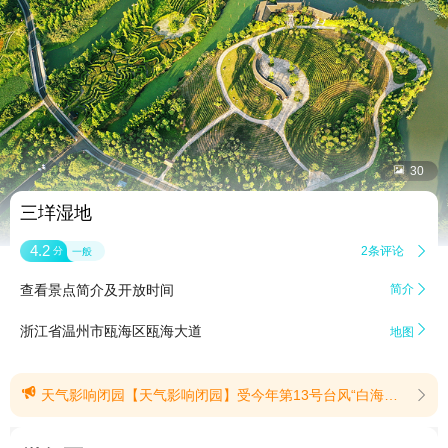


30
三垟湿地
4.2
2条评论

分
一般
查看景点简介及开放时间
简介


浙江省温州市瓯海区瓯海大道
地图

天气影响闭园【天气影响闭园】受今年第13号台风“白海豚”影响，为保障游客安全，三垟湿地景区自2026年8月6日17时起暂时关闭。同时，景区内观光车、画舫船、手划船及水上运动中心等项目，将于8月6日16时起停止运营，恢复开放时间另行通知。请各位游客朋友务必做好个人防护，减少不必要的外出，密切关注台风预警信息，确保自身及财产安全。请计划前来景区游览的游客朋友们提前调整行程安排，避免跑空。由此带来的不便，我们深表歉意，感谢您的理解与配合！三垟湿地景区救援电话：0577-86130008(提示有效期2026/8/7至2026/8/10)
