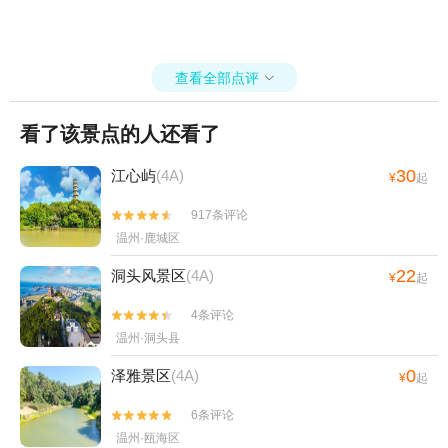
查看全部点评

看了该景点的人还看了
30
江心屿
(4A)
¥
起
917条评论


温州·鹿城区
22
洞头风景区
(4A)
¥
起
4条评论


温州·洞头县
0
泽雅景区
(4A)
¥
起
6条评论


温州·瓯海区