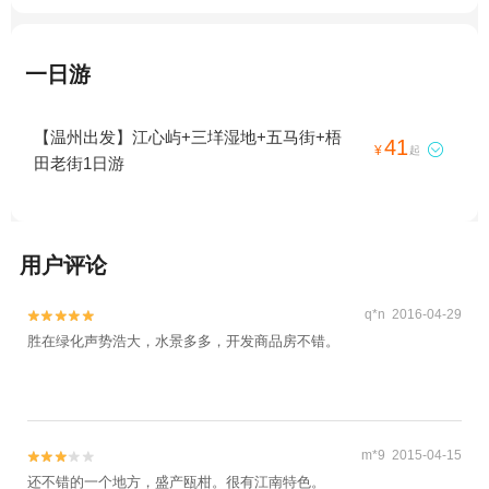
一日游
【温州出发】江心屿+三垟湿地+五马街+梧
41

¥
起
田老街1日游
用户评论
q*n 2016-04-29


胜在绿化声势浩大，水景多多，开发商品房不错。
m*9 2015-04-15


还不错的一个地方，盛产瓯柑。很有江南特色。