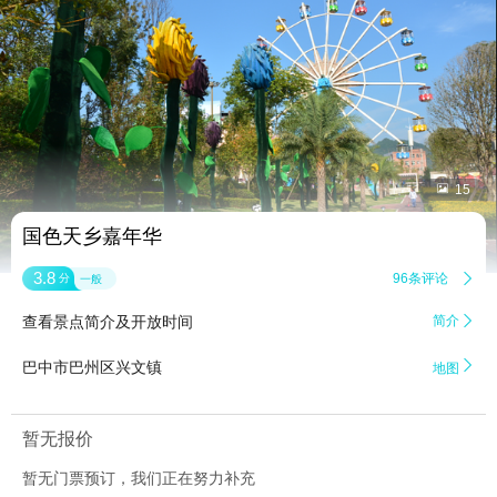


15
国色天乡嘉年华
3.8
96条评论

分
一般
查看景点简介及开放时间
简介


巴中市巴州区兴文镇
地图
暂无报价
暂无门票预订，我们正在努力补充