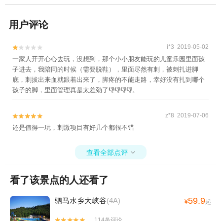
用户评论
i*3 2019-05-02


一家人开开心心去玩，没想到，那个小小朋友能玩的儿童乐园里面孩
子进去，我陪同的时候（需要脱鞋），里面尽然有刺，被刺扎进脚
底，刺拔出来血就跟着出来了，脚疼的不能走路，幸好没有扎到哪个
孩子的脚，里面管理真是太差劲了👎👎👎👎。
z*8 2019-07-06


还是值得一玩，刺激项目有好几个都很不错
查看全部点评

看了该景点的人还看了
59.9
驷马水乡大峡谷
(4A)
¥
起
114条评论

