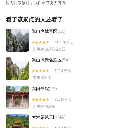
暂无门票预订，我们正在努力补充
看了该景点的人还看了
嵩山少林景区
(5A)
4155条评论


郑州·嵩山风景名胜区
嵩山风景名胜区
(5A)
683条评论


郑州·登封市
嵩阳书院
(4A)
733条评论


郑州·嵩阳景区
大鸿寨风景区
(4A)