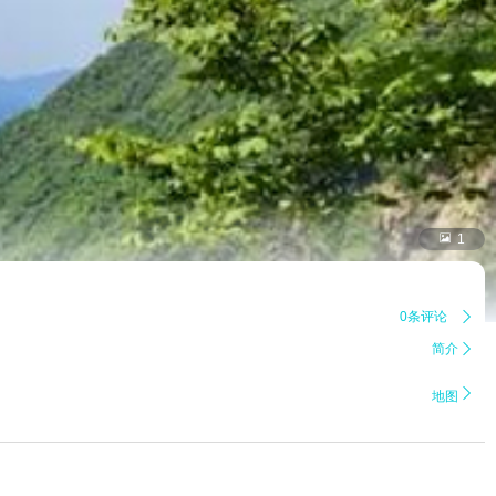

1
0条评论

简介


地图