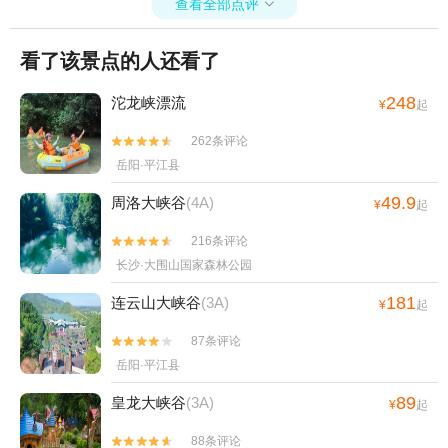
查看全部点评

看了该景点的人还看了
248
沱龙峡漂流
¥
起
262条评论


岳阳·平江县
49.9
周洛大峡谷
(4A)
¥
起
216条评论


长沙·大围山国家森林公园
181
连云山大峡谷
(3A)
¥
起
87条评论


岳阳·平江县
89
皇龙大峡谷
(3A)
¥
起
88条评论

