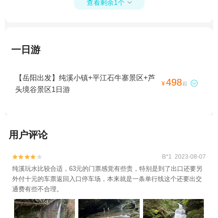
查看剩余1个

一日游
【岳阳出发】纯溪小镇+平江石牛寨景区+芦
498

¥
起
头境谷景区1日游
用户评论
B*1 2023-08-07


纯溪玩水比较合适，63元的门票感觉有些贵，特别是到了出口还要另
外付十元的车票返回入口停车场，本来就是一条单行线这个还要出交
通费有些不合理。