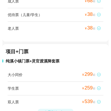
68
成人票

¥
起
38
优待票（儿童/学生）

¥
起
38
老人票

¥
起
项目+门票
纯溪小镇门票+灵官渡溪降套票
299
大小同价

¥
起
259
学生票

¥
起
539
双人票

¥
起