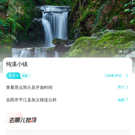


12
纯溪小镇
4.6
138条评论

分
很棒
查看景点简介及开放时间
简介


岳阳市平江县加义镇连云村
地图