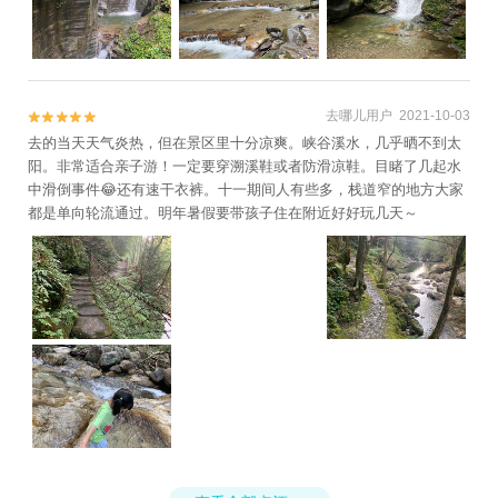
去哪儿用户 2021-10-03


去的当天天气炎热，但在景区里十分凉爽。峡谷溪水，几乎晒不到太
阳。非常适合亲子游！一定要穿溯溪鞋或者防滑凉鞋。目睹了几起水
中滑倒事件😂还有速干衣裤。十一期间人有些多，栈道窄的地方大家
都是单向轮流通过。明年暑假要带孩子住在附近好好玩几天～