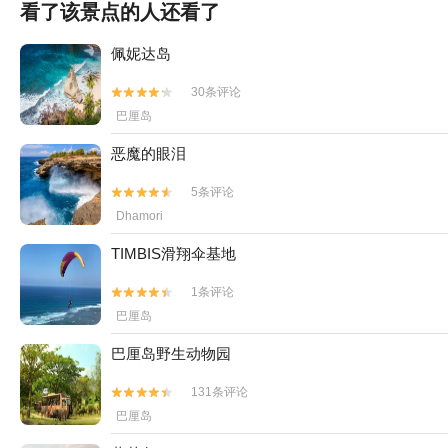
看了该景点的人还看了
佩妮达岛
30条评论


巴厘岛
恶魔的眼泪
5条评论


Dhamori
TIMBIS滑翔伞基地
1条评论


巴厘岛
巴厘岛野生动物园
131条评论


巴厘岛