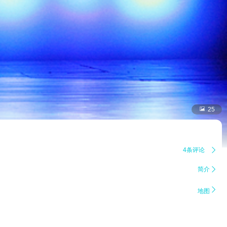

25
4条评论

简介


地图