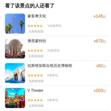
看了该景点的人还看了
145
豪客摩天轮
¥
起
144条评论


拉斯维加斯
670
弗里蒙特街
¥
起
19条评论


拉斯维加斯
82
拉斯维加斯自然历史博物馆
¥
起
0条评论


拉斯维加斯
203
V Theater
¥
起
0条评论


拉斯维加斯