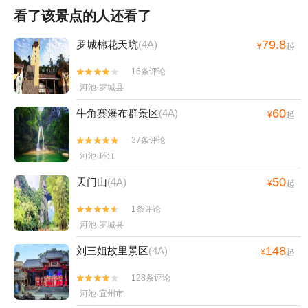
看了该景点的人还看了
79.8
罗城棉花天坑
(4A)
¥
起
16条评论


河池·罗城县
60
牛角寨瀑布群景区
(4A)
¥
起
37条评论


河池·环江
50
天门山
(4A)
¥
起
1条评论


河池·罗城县
148
刘三姐故里景区
(4A)
¥
起
128条评论


河池·宜州市