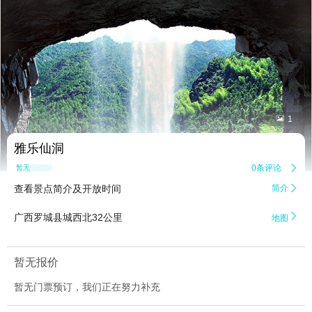


1
雅乐仙洞
0条评论

暂无点评
查看景点简介及开放时间
简介


广西罗城县城西北32公里
地图
暂无报价
暂无门票预订，我们正在努力补充