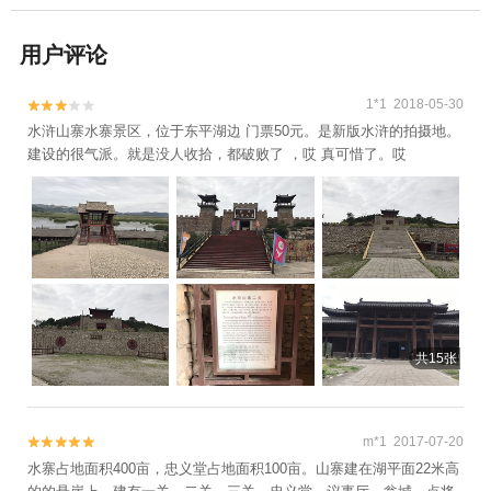
用户评论
1*1 2018-05-30


水浒山寨水寨景区，位于东平湖边 门票50元。是新版水浒的拍摄地。
建设的很气派。就是没人收拾，都破败了 ，哎 真可惜了。哎
共15张
m*1 2017-07-20


水寨占地面积400亩，忠义堂占地面积100亩。山寨建在湖平面22米高