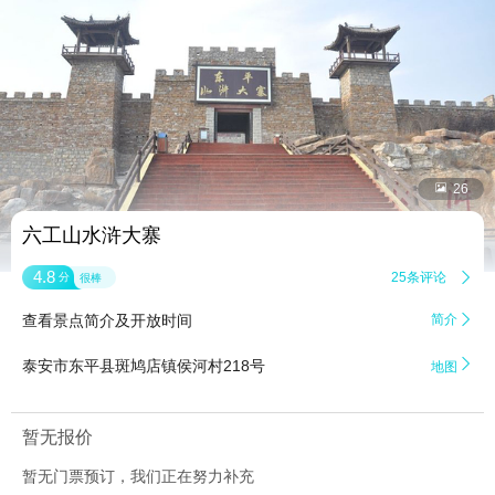


26
六工山水浒大寨
4.8
25条评论

分
很棒
查看景点简介及开放时间
简介


泰安市东平县斑鸠店镇侯河村218号
地图
暂无报价
暂无门票预订，我们正在努力补充