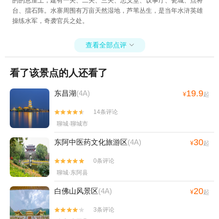
的的悬崖上，建有一关、二关、三关、忠义堂、议事厅、瓮城、点将
台、擂石阵。水寨周围有万亩天然湿地，芦苇丛生，是当年水浒英雄
操练水军，奇袭官兵之处。
查看全部点评

看了该景点的人还看了
19.9
东昌湖
(4A)
¥
起
14条评论


聊城·聊城市
30
东阿中医药文化旅游区
(4A)
¥
起
0条评论


聊城·东阿县
20
白佛山风景区
(4A)
¥
起
3条评论

