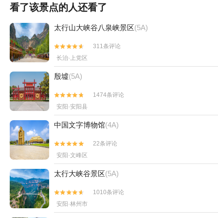
看了该景点的人还看了
太行山大峡谷八泉峡景区
(5A)
311条评论


长治·上党区
殷墟
(5A)
1474条评论


安阳·安阳县
中国文字博物馆
(4A)
22条评论


安阳·文峰区
太行大峡谷景区
(5A)
1010条评论


安阳·林州市