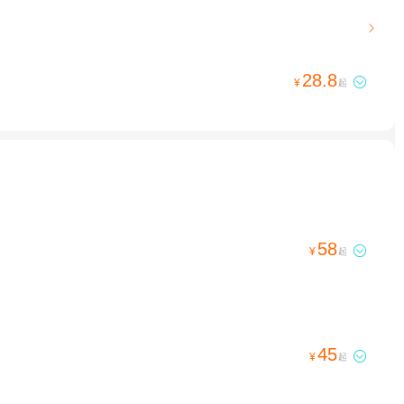

28.8

¥
起
58

¥
起
45

¥
起