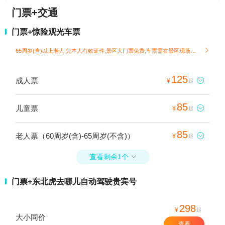
门票+交通
门票+惊险观光车票
65周岁(含)以上老人,凭本人有效证件,景区大门票免费,车票需在景区现场另行购买

125
成人票

¥
起
85
儿童票

¥
起
85
老人票（60周岁(含)-65周岁(不含)）

¥
起
查看剩余1个

门票+东北虎去哪儿自动驾驶贵宾号
298
¥
起
大小同价
查看