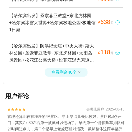
【哈尔滨出发】圣索菲亚教堂+东北虎林园
638
+哈尔滨冰雪大世界+哈尔滨极地公园·极地馆

¥
起
1日游
【哈尔滨出发】防洪纪念塔+中央大街+斯大
118
林公园+圣索菲亚教堂+东北虎林园+太阳岛

¥
起
风景区+松花江公路大桥+松花江观光索道
+中华巴洛克1日游
查看剩余40个

用户评论
去哪儿用户 2025-08-13


管理还算比较有秩序的4A景区。早上早点儿去比较好。景区说8点开
门，其实7：30左右第一波就可以进场了。早去第一个是惊险车排队可
以时间短点儿，第二个是早上老虎还相对活跃，虽然整体这两年都胖