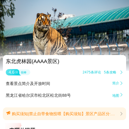


294
东北虎林园(AAAA景区)
4.6
2475条评论
5条攻略

分
很棒
查看景点简介及开放时间
简介


黑龙江省哈尔滨市松北区松北街88号
地图

购买须知|禁止自带食物投喂【购买须知】景区产品区分:随买产品和1小时生效产品，请在下单时注意区分，如购买1小时生效产品，需预订后1小时可用。考虑参观游玩安全， 一位成人最多带3位免费儿童。(提示有效期2025/9/7至2026/9/7)【禁止自带食物投喂】为了保障东北虎的健康安全，请勿自带食物投喂！园区内东北虎的饮食均由饲养员及兽医根据虎只需求科学配比，食材经过严格检验检疫，确保营养均衡、安全卫生。自带食物未经检测，可能携带影响东北虎健康的因素，极易引发动物疾病。您自带食物的“爱心投喂”行为，反而会伤害它们。真正的喜爱，源于科学的守护。请勿投喂自带食物，对于违规投喂者，园区将依照相关规定予以处理，让我们共同守护东北虎的健康！感谢您的理解与配合。(提示有效期2026/3/10至2026/8/31)
