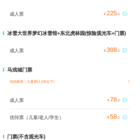
225
成人票

¥
起
冰雪大世界梦幻冰雪馆+东北虎林园(惊险观光车+门票)
388
成人票

¥
起
马戏城门票
优待政策：儿童票(1.2米以下)

78
成人票

¥
起
58
优待票（儿童/老人/学生）

¥
起
门票(不含观光车)