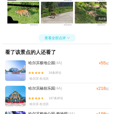
共8张
查看全部点评

看了该景点的人还看了
55
哈尔滨极地公园
(4A)
¥
起
34条评论


哈尔滨·松北区
218
哈尔滨融创乐园
(4A)
¥
起
187条评论


哈尔滨·松北区
198
哈尔滨极地公园·极地馆
(4A)