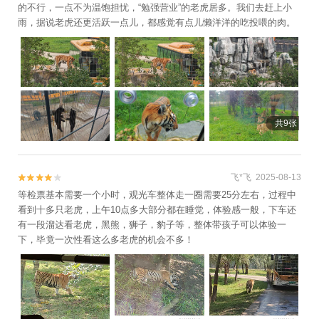
的不行，一点不为温饱担忧，“勉强营业”的老虎居多。我们去赶上小
雨，据说老虎还更活跃一点儿，都感觉有点儿懒洋洋的吃投喂的肉。
共9张
飞*飞 2025-08-13


等检票基本需要一个小时，观光车整体走一圈需要25分左右，过程中
看到十多只老虎，上午10点多大部分都在睡觉，体验感一般，下车还
有一段溜达看老虎，黑熊，狮子，豹子等，整体带孩子可以体验一
下，毕竟一次性看这么多老虎的机会不多！