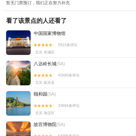
暂无门票预订，我们正在努力补充
看了该景点的人还看了
中国国家博物馆
5915条评论


北京·东城区
八达岭长城
(5A)
42685条评论


北京·延庆县
颐和园
(5A)
33694条评论


北京·海淀区
故宫博物院
(5A)