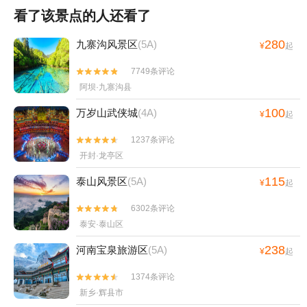
看了该景点的人还看了
280
九寨沟风景区
(5A)
¥
起
7749条评论


阿坝·九寨沟县
100
万岁山武侠城
(4A)
¥
起
1237条评论


开封·龙亭区
115
泰山风景区
(5A)
¥
起
6302条评论


泰安·泰山区
238
河南宝泉旅游区
(5A)
¥
起
1374条评论


新乡·辉县市