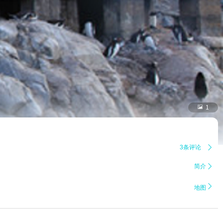

1
3条评论

简介


地图