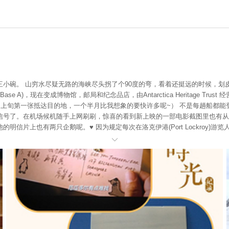
碗。 山穷水尽疑无路的海峡尽头拐了个90度的弯，看着还挺远的时候，划皮艇那
考基地(Base A)，现在变成博物馆，邮局和纪念品店，由Antarctica Heritag
出，2月上旬第一张抵达目的地，一个半月比我想象的要快许多呢~） 不是每趟船
信号了。在机场候机随手上网刷刷，惊喜的看到新上映的一部电影截图里也有从
上也有两只企鹅呢。♥ 因为规定每次在洛克伊港(Port Lockroy)游览人
 仔细对照下，电影里出现的明信片上的邮戳和我的明信片上的邮戳除了日期都是一
