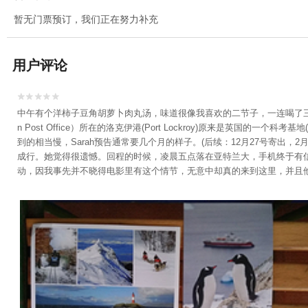
暂无门票预订，我们正在努力补充
用户评论


中午有个洋柿子豆角胡萝卜肉丸汤，味道很像我喜欢的二节子，一连喝了三小
n Post Office）所在的洛克伊港(Port Lockroy)原来是英国的一个科
到的相当慢，Sarah预告通常要几个月的样子。(后续：12月27号寄
成行。她觉得很遗憾。回程的时候，凌晨五点落在亚特兰大，手机终于有
动，因我事先并不晓得电影里有这个情节，无意中却真的来到这里，并且他的明信片
oint 看企鹅和海豹，还有被冲上岸来的散着的鲸鱼肋骨，脊椎骨，头骨。
的陈设，这里是厨房