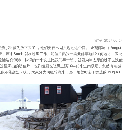
背*子 2017-06-14
组被先放下去了 ，他们要自己划六迈过这个口。 企鹅邮局（Pengui
e Trust 经营，原来Sarah 就在这里工作。明信片贴张一美元邮票包邮任何地方，因此
都能登陆洛克伊港，认识的一个女生比我们早一班，就因为冰太厚船过不去没能
这里寄出的明信片，也许编剧也晓得主演16年前来过南极吧。忽然有点感
数不能超过60人，大家分为两组轮流来，另一组暂时去了旁边的Jougla P
样的，看来道具组有认真做功课哦~O(∩_∩)O~~ 博物馆保留了当年基地