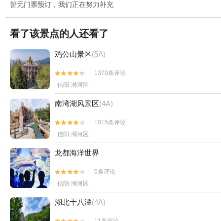
暂无门票预订，我们正在努力补充
看了该景点的人还看了
鸡公山景区
(5A)
1370条评论


信阳·浉河区
南湾湖风景区
(4A)
1015条评论


信阳·浉河区
龙都海洋世界
0条评论


信阳·浉河区
湖北十八潭
(4A)