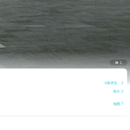

1
0条评论

简介


地图