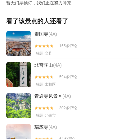
暂无门票预订，我们正在努力补充
看了该景点的人还看了
奉国寺
(4A)
155条评论


锦州·义县
北普陀山
(4A)
594条评论


锦州·太和区
青岩寺风景区
(4A)
302条评论


锦州·北镇市
瑞应寺
(4A)