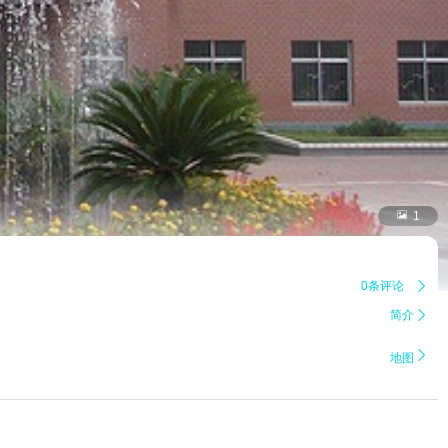

1
0条评论

简介


地图