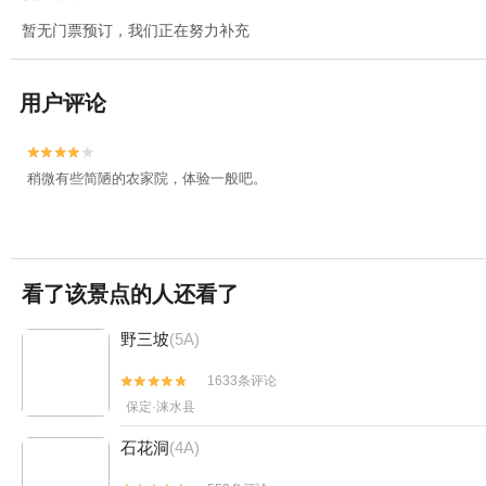
暂无门票预订，我们正在努力补充
用户评论


稍微有些简陋的农家院，体验一般吧。
看了该景点的人还看了
野三坡
(5A)
1633条评论


保定·涞水县
石花洞
(4A)