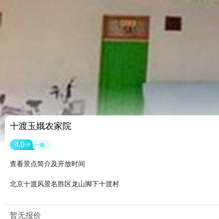
十渡玉娥农家院
4.0
分
一般
查看景点简介及开放时间
北京十渡风景名胜区龙山脚下十渡村
暂无报价