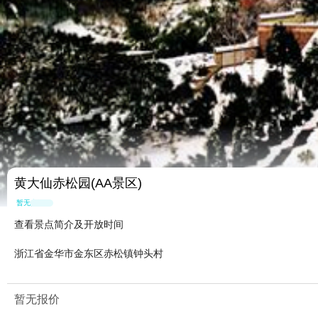
黄大仙赤松园(AA景区)
暂无点评
查看景点简介及开放时间
浙江省金华市金东区赤松镇钟头村
暂无报价