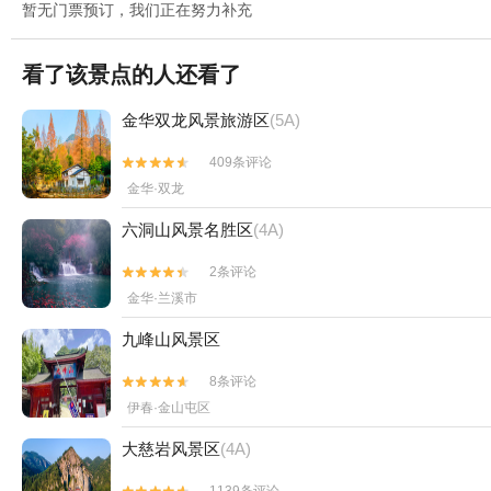
暂无门票预订，我们正在努力补充
看了该景点的人还看了
金华双龙风景旅游区
(5A)
409条评论


金华·双龙
六洞山风景名胜区
(4A)
2条评论


金华·兰溪市
九峰山风景区
8条评论


伊春·金山屯区
大慈岩风景区
(4A)