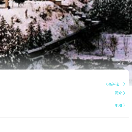

3
0条评论

简介


地图