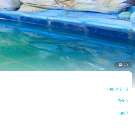

29
19条评论

简介


地图