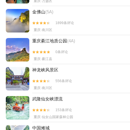
重庆·万盛区
金佛山
(5A)
1899条评论


重庆·南川区
重庆綦江地质公园
(4A)
0条评论


重庆·綦江县
神龙峡风景区
556条评论


重庆·南川区
武隆仙女峡漂流
153条评论


重庆·仙女山国家森林公园
中国傩城