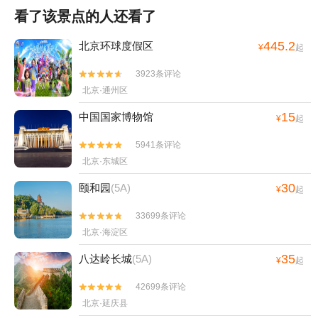
看了该景点的人还看了
445.2
北京环球度假区
¥
起
3923条评论


北京·通州区
15
中国国家博物馆
¥
起
5941条评论


北京·东城区
30
颐和园
(5A)
¥
起
33699条评论


北京·海淀区
35
八达岭长城
(5A)
¥
起
42699条评论


北京·延庆县