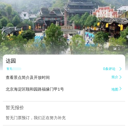


1
达园
0条评论

暂无点评
查看景点简介及开放时间
简介


北京海淀区颐和园路福缘门甲1号
地图
暂无报价
暂无门票预订，我们正在努力补充