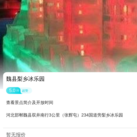
魏县梨乡冰乐园
5.0
分
超赞
查看景点简介及开放时间
河北邯郸魏县双井南行3公里（张辉屯）234国道旁梨乡冰乐园
暂无报价