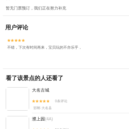
暂无门票预订，我们正在努力补充
用户评论


不错，下次有时间再来，宝贝玩的不亦乐乎，
看了该景点的人还看了
大名古城
0条评论


邯郸·大名县
濮上园
(4A)