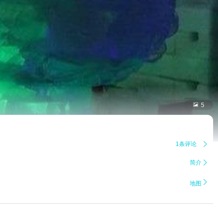

5
1条评论

简介


地图