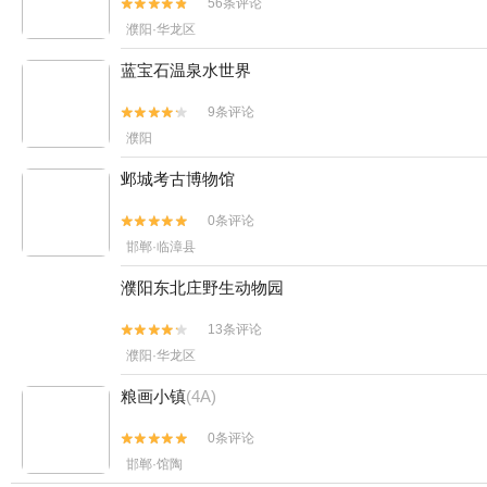
56条评论


濮阳·华龙区
蓝宝石温泉水世界
9条评论


濮阳
邺城考古博物馆
0条评论


邯郸·临漳县
濮阳东北庄野生动物园
13条评论


濮阳·华龙区
粮画小镇
(4A)
0条评论


邯郸·馆陶