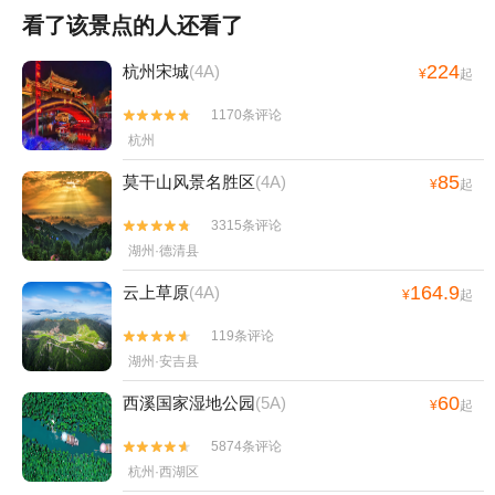
看了该景点的人还看了
224
杭州宋城
(4A)
¥
起
1170条评论


杭州
85
莫干山风景名胜区
(4A)
¥
起
3315条评论


湖州·德清县
164.9
云上草原
(4A)
¥
起
119条评论


湖州·安吉县
60
西溪国家湿地公园
(5A)
¥
起
5874条评论


杭州·西湖区