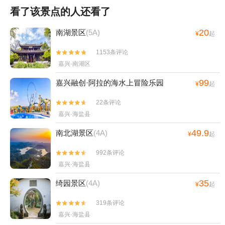
看了该景点的人还看了
20
南湖景区
(5A)
¥
起
1153条评论


嘉兴·南湖区
99
嘉兴融创·阿拉的海水上冒险乐园
¥
起
22条评论


嘉兴·海盐县
49.9
南北湖景区
(4A)
¥
起
992条评论


嘉兴·海盐县
35
绮园景区
(4A)
¥
起
319条评论


嘉兴·海盐县