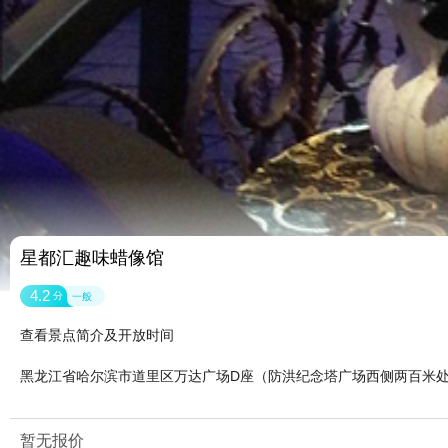
星都汇趣味蜡像馆
4.2
分
一般
查看景点简介及开放时间
黑龙江省哈尔滨市道里区万达广场D座（防洪纪念塔广场西侧两百米
暂无报价